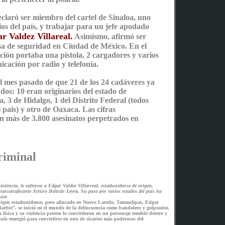
declaró ser miembro del cartel de Sinaloa, uno
os del país, y trabajar para un jefe apodado
r Valdez Villareal.
Asimismo, afirmó ser
a de seguridad en Ciudad de México. En el
ión portaba una pistola, 2 cargadores y varios
icación por radio y telefonía.
el mes pasado de que 21 de los 24 cadáveres ya
ados: 10 eran originarios del estado de
, 3 de Hidalgo, 1 del Distrito Federal (todos
l país) y otro de Oaxaca. Las cifras
en más de 3.800 asesinatos perpetrados en
riminal
iolencia, le valieron a Edgar Valdez Villarreal, estadunidense de origen,
l narcotraficante Arturo Beltrán Leyva. Su paso por varios estados del país ha
uier
 origen estadunidense, pero afincado en Nuevo Laredo, Tamaulipas, Edgar
Barbie”, se inició en el mundo de la delincuencia como bandolero y golpeador,
a física y su violencia pronto lo convirtieron en un personaje temible dentro y
ués emergió para convertirse en uno de sicarios más poderosos del