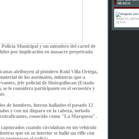
MEXICO
MARCOS ARTU
LEYVA
Policía Municipal y un miembro del cartel de
idos por implicación en masacre perpetrada
canas atribuyen al pistolero Raúl Villa Ortega,
 material de los asesinatos, mientras que a
antes, jefe policial de Huixquilucan (Estado
, se le considera participante en el secuestro y
as.
dos de hombres, fueron hallados el pasado 12
dos y con un disparo en la cabeza, método
rcotraficantes, conocido como "La Marquesa".
 capturados cuando circulaban en un vehículo
ntras que en su interior se halló un rifle con
a pertenecer al policía.