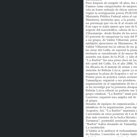
Poco después de cumplir 18 años, fue 
Famoso como conquistador de mujeres,
veía en bares rodeado de chicas univers
Según la averiguación previa PGR/SIE
Ministerio Público Federal sobre el ca
Monterrey, territorios que, a la postr
un personaje que vio en él al sicario 
Este capo es nada menos que uno de l
negocio del narcotráfico, cabeza de la
Zihuatanejo– desde finales de los nove
El proyecto de conquistar la ruta del 
a ese grupo, de Valdez Villarreal, per
múltiples ejecuciones en Matamoros, 
Valdez Villarreal era la cabeza de un g
las rutas del Golfo, en especial la pla
territorio es considerado el de mayor f
acuerdo con datos de la PGR –y sólo el
“La Barbie” fue una pieza clave en las
del cartel del Golfo. En el año 2000, 
Su eficacia en el manejo de armas y un
atención de Beltrán Leyva, quien ya s
organizar la plaza de Acapulco y así se c
Pronto puso en práctica varias accione
Tamaulipas: organizó a sus pistoleros, s
organización en el seguimiento de los r
se les investigó por la presunta desap
Beltrán Leyva reforzó su poderío con V
grupo criminal, “La Barbie” tomó práct
Guerrero: organizó una amplia red de 
al grupo.
Dotados de equipos de comunicación, tr
miembros de la organización, pues repo
Acapulco. Así, “La Barbie” mantenía un
Convertido en cerco protector de Los B
días más cruentos de la lucha librada
Tormenta”, pretendió asesinarlo como p
“Barbie” había desatado en Tamaulip
La sustitución
A Valdez se le atribuye el reclutamien
de Sinaloa. Conocidos en Centro Améri