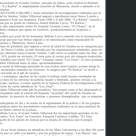
encarcelado en Estados Unidos, acusado de daños, pero recobró la libertad.
 “La Barbie” es ampliamente conocido en Monterrey, donde a menudo se le
itarias.
DO/UEIDCS/106/2005 y datos obtenidos de investigaciones realizadas por el
rtel de Sinaloa, Valdez Villarreal empezó a movilizarse entre Nuevo Laredo y
e, mantuvo bajo sus dominios. Entre 1998 y el año 2000, “La Barbie” conoció a
ideal por su grado de violencia: Arturo Beltrán Leyva, “El Barbas”.
os más importantes socios de Joaquín Guzmán Loera, “El Chapo”, en el
 célula criminal que opera en Guerrero –particularmente en Acapulco y
nta.
Pacífico por parte de los hermanos Beltrán Leyva coincide con la incorporación,
sonaje que por esas fechas empezó a ser mencionado como responsable de
Reynosa y Monterrey, Nuevo León.
rupo de pistoleros que empezó a servir al cártel de Sinaloa en su conquista por
za de Nuevo Laredo, la más deseada por las organizaciones criminales, pues ese
lujo vehicular hacia Estados Unidos: 7 mil cruces se realizan todos los días –de
 10% puede ser revisado. El resto pasa al vecino país sin ninguna inspección.
 batallas que inició “El Chapo” Guzmán contra “Los Zetas”, el cerco protector
Valdez Villarreal tenía 24 años, aproximadamente.
a suerte de liderazgo mostrado en esas luchas entre bandas, pronto atrajo la
e encontraba asentado en Guerrero. Se asegura que “El Barbas” lo invitó a
onvirtió en el jefe de sicarios.
s y estrategias, muchas de las cuales le habían dado buenos resultados en
e hizo de los servicios de policías locales y federales, quienes servían a la
ivales. Incluso, a varios agentes de la Agencia Federal de Investigaciones (AFI)
arición de varios miembros de “Los Zetas”.
aldez Villarreal como jefe de pistoleros. Tan pronto como se fue afianzando el
icamente todo el control del llamado “sicariato” del cartel de Sinaloa en
espías –la mayoría de ellos taxistas y personas desempleadas– que se sumaron
abajaban de día y de noche en el seguimiento de la policía y de los propios
rtaban todos los movimientos sospechosos realizados en la zona turística de
 férreo control en la plaza.
eltrán Leyva, el sicario Valdez Villarreal fue un importante operador en los
 contra “Los Zetas” en Guerrero. Ezequiel Cárdenas Guillén, “El Tony
arte de los ajustes de cuentas por la oleada de violencia que el propio
as.
to de un buen número de miembros de los Mara Salvatrucha a las filas del cartel
ca por su culto a la muerte y por las prácticas de matar, “Los Maras” son