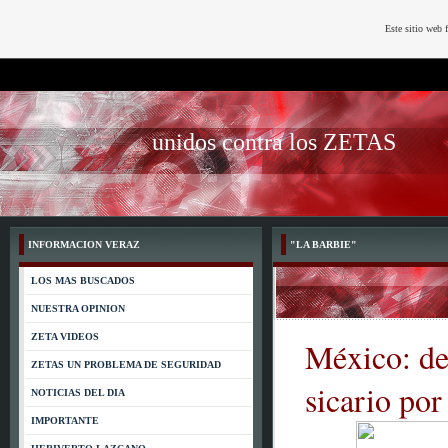
Este sitio web 
unidos contra los ZETAS
INFORMACION VERAZ
"LA BARBIE"
LOS MAS BUSCADOS
NUESTRA OPINION
ZETA VIDEOS
México: det
ZETAS UN PROBLEMA DE SEGURIDAD
sicario por
NOTICIAS DEL DIA
IMPORTANTE