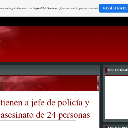
REGÍSTRATE
fue creado gratuitamente con
PaginaWebGratis.es
. ¿Quieres tener tu propio sitio web?
MAS INFORM
ienen a jefe de policía y
 asesinato de 24 personas
LOS MAS BU