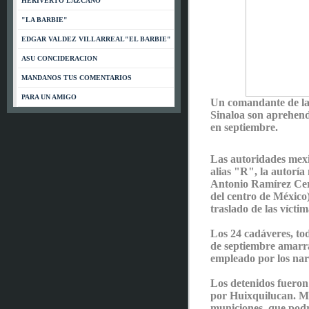
HERIVERTO LAZCANO
"LA BARBIE"
EDGAR VALDEZ VILLARREAL"EL BARBIE"
ASU CONCIDERACION
MANDANOS TUS COMENTARIOS
PARA UN AMIGO
Un comandante de la 
Sinaloa son aprehend
en septiembre.
Las autoridades mexi
alias "R", la autoría
Antonio Ramírez Cerv
del centro de México)
traslado de las víctim
Los 24 cadáveres, to
de septiembre amarra
empleado por los na
Los detenidos fueron
por Huixquilucan. Mie
municiones, que podrí