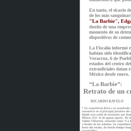
En tanto, el sicario 
de los más sanguinari
"La Barbie", Edga
dueño de una empres
momento de su detenc
dispositivos de comun
La Fiscalía informó 
habían sido identific
Veracruz, 6 de Puebla
estados del centro de
extraoficiales datan 
México desde enero.
“La Barbie”:
Retrato de un c
RICARDO RAVELO
*
Su corpulencia física y su acendrada v
convertirse en el principal pistolero de
dejado una estela de asesinatos por doq
México, D.F. 11 de agosto (apro).- De
Valdez Villarreal, conocido como “La 
a finales de los ochenta. Su corpulenci
fuera del estado, de donde tiempo desp
narcotráfico.