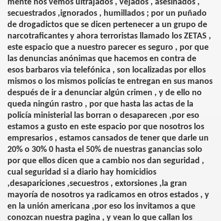
mente nos vemos ultrajados , vejados , asesinados ,
secuestrados ,ignorados , humillados ; por un puñado
L BARBIE"
de drogadictos que se dicen pertenecer a un grupo de
narcotraficantes y ahora terroristas llamado los ZETAS ,
este espacio que a nuestro parecer es seguro , por que
las denuncias anónimas que hacemos en contra de
esos barbaros via telefónica , son localizadas por ellos
mismos o los mismos policías te entregan en sus manos
después de ir a denunciar algún crimen , y de ello no
queda ningún rastro , por que hasta las actas de la
policía ministerial las borran o desaparecen ,por eso
estamos a gusto en este espacio por que nosotros los
empresarios , estamos cansados de tener que darle un
20% o 30% 0 hasta el 50% de nuestras ganancias solo
por que ellos dicen que a cambio nos dan seguridad ,
cual seguridad si a diario hay homicidios
,desapariciones ,secuestros , extorsiones ,la gran
mayoría de nosotros ya radicamos en otros estados , y
en la unión americana ,por eso los invitamos a que
conozcan nuestra pagina , y vean lo que callan los