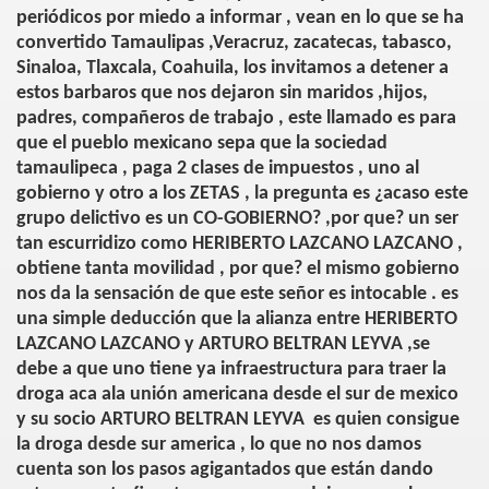
periódicos por miedo a informar , vean en lo que se ha
convertido Tamaulipas ,Veracruz, zacatecas, tabasco,
Sinaloa, Tlaxcala, Coahuila, los invitamos a detener a
estos barbaros que nos dejaron sin maridos ,hijos,
padres, compañeros de trabajo , este llamado es para
que el pueblo mexicano sepa que la sociedad
tamaulipeca , paga 2 clases de impuestos , uno al
gobierno y otro a los ZETAS , la pregunta es ¿acaso este
grupo delictivo es un CO-GOBIERNO? ,por que? un ser
tan escurridizo como HERIBERTO LAZCANO LAZCANO ,
obtiene tanta movilidad , por que? el mismo gobierno
nos da la sensación de que este señor es intocable . es
una simple deducción que la alianza entre HERIBERTO
LAZCANO LAZCANO y ARTURO BELTRAN LEYVA ,se
debe a que uno tiene ya infraestructura para traer la
droga aca ala unión americana desde el sur de mexico
y su socio ARTURO BELTRAN LEYVA
es quien consigue
la droga desde sur america , lo que no nos damos
cuenta son los pasos agigantados que están dando